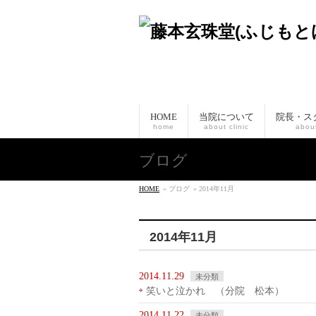
HOME
当院について
院長・ス
home
about clinic
about
ブログ
HOME
» ブログ
» 2014年11月
2014年11月
2014.11.29
未分類
笑いと泣かれ （分院 松本）
2014.11.22
未分類