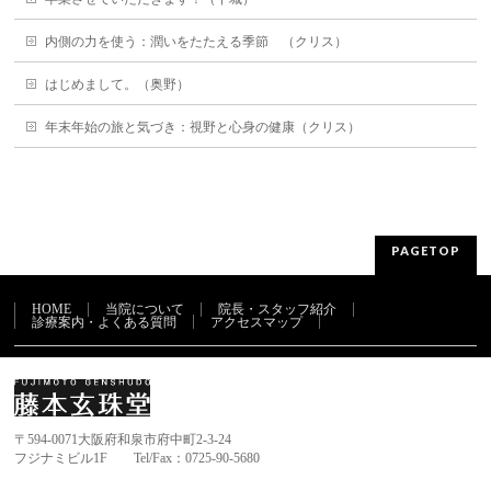
内側の力を使う：潤いをたたえる季節 （クリス）
はじめまして。（奥野）
年末年始の旅と気づき：視野と心身の健康（クリス）
PAGETOP
HOME
当院について
院長・スタッフ紹介
診療案内・よくある質問
アクセスマップ
〒594-0071大阪府和泉市府中町2-3-24
フジナミビル1F Tel/Fax：0725-90-5680