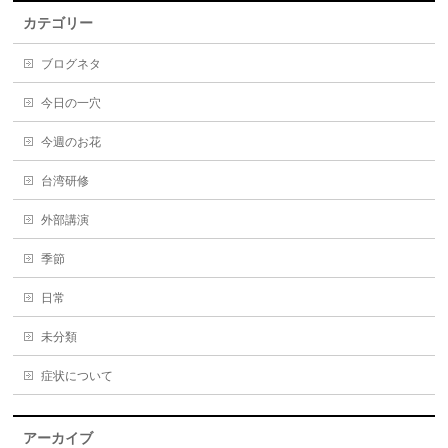
カテゴリー
ブログネタ
今日の一穴
今週のお花
台湾研修
外部講演
季節
日常
未分類
症状について
アーカイブ