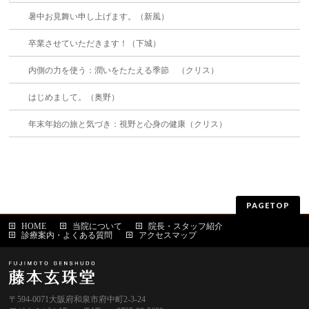
暑中お見舞い申し上げます。（新風）
卒業させていただきます！（下城）
内側の力を使う：潤いをたたえる季節 （クリス）
はじめまして。（奥野）
年末年始の旅と気づき：視野と心身の健康（クリス）
PAGETOP
HOME
当院について
院長・スタッフ紹介
診療案内・よくある質問
アクセスマップ
〒594-0071大阪府和泉市府中町2-3-24