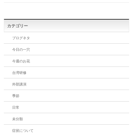
カテゴリー
ブログネタ
今日の一穴
今週のお花
台湾研修
外部講演
季節
日常
未分類
症状について