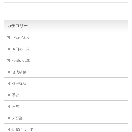
カテゴリー
ブログネタ
今日の一穴
今週のお花
台湾研修
外部講演
季節
日常
未分類
症状について