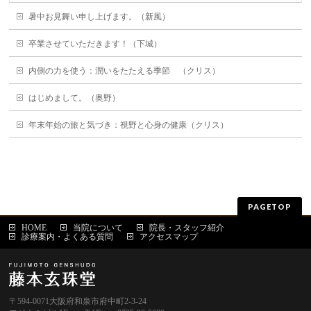
暑中お見舞い申し上げます。（新風）
卒業させていただきます！（下城）
内側の力を使う：潤いをたたえる季節 （クリス）
はじめまして。（奥野）
年末年始の旅と気づき：視野と心身の健康（クリス）
PAGETOP
HOME
当院について
院長・スタッフ紹介
診療案内・よくある質問
アクセスマップ
〒594-0071大阪府和泉市府中町2-3-24