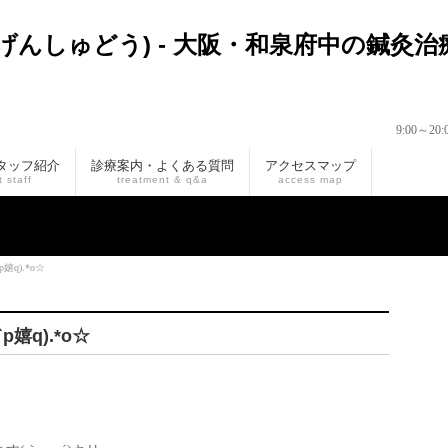
9:00～
タッフ紹介
診療案内・よくある質問
アクセスマップ
 staff
treatment & q&a
access map
p嬉q).*o☆
`p嬉q).*o☆