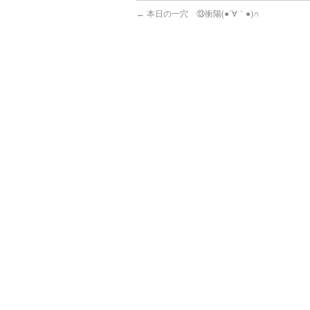
←
本日の一穴 ⑬衝陽(●´∀｀●)∩