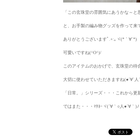
「この玄珠堂の雰囲気にあうかな～と
と、お手製の編み物グッズを作って来てくださ
ありがとうございますﾟ.+:｡ヾ(*｀∀´*)ゞﾟ
可愛いですね(^O^)/
このアイテムのおかげで、玄珠堂の待
大切に使わせていただきますね(●´∀`人´∀
「日常。」シリーズ・・・これから更
ではまた・・・ﾏﾀﾈｰヾ(´∀｀○人●´∀｀)ﾉ