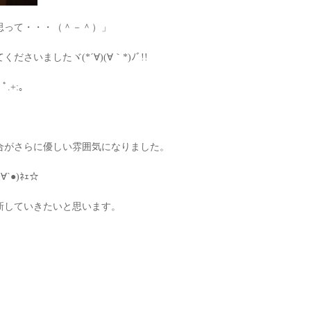
思って・・・（＾－＾）」
いましたヾ(*´∀)(∀｀*)ﾉﾞ!!
.+:｡
合がさらに優しい雰囲気になりました。
`●)ﾈｪ☆
新していきたいと思います。