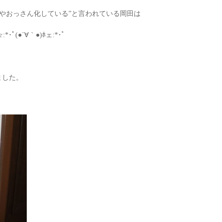
やおっさん化している”と言われている岡田は
(●´∀｀●)ﾎェ:*･ﾟ
ました。