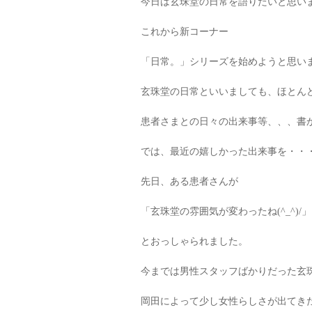
今日は玄珠堂の日常を語りたいと思います
これから新コーナー
「日常。」シリーズを始めようと思います(
玄珠堂の日常といいましても、ほとんど
患者さまとの日々の出来事等、、、書かせ
では、最近の嬉しかった出来事を・・・ヾ(*
先日、ある患者さんが
「玄珠堂の雰囲気が変わったね(^_^)/」
とおっしゃられました。
今までは男性スタッフばかりだった玄
岡田によって少し女性らしさが出てき