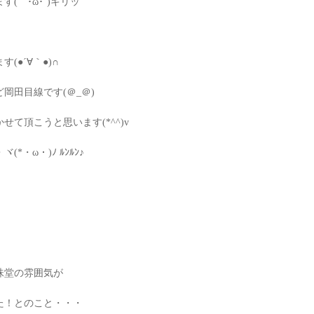
(｀･ω･´)キリッ
●´∀｀●)∩
岡田目線です(＠_＠)
て頂こうと思います(*^^)v
・ω・)ﾉ ﾙﾝﾙﾝ♪
珠堂の雰囲気が
た！とのこと・・・