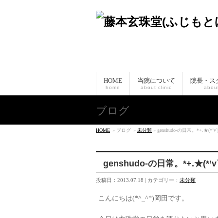
HOME
当院について
院長・ス
home
about clinic
about
ブログ
HOME
» ブログ
»
未分類
» genshudo-の日常。*+.★(*’v`
genshudo-の日常。*+.★(*’v
投稿日：2013.07.18 | カテゴリー：
未分類
こんにちは(*^_^*)岡田です。