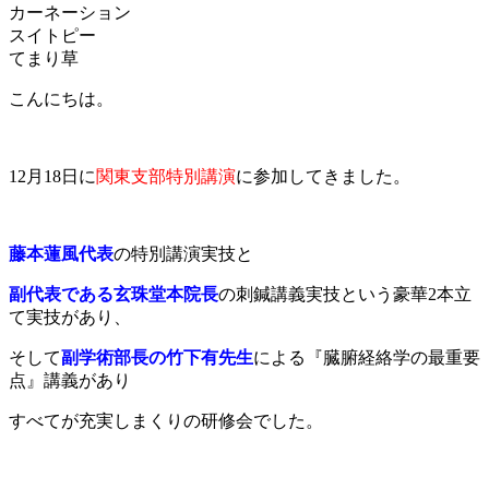
カーネーション
スイトピー
てまり草
こんにちは。
12月18日に
関東支部特別講演
に参加してきました。
藤本蓮風代表
の特別講演実技と
副代表である玄珠堂本院長
の刺鍼講義実技という豪華2本立
て実技があり、
そして
副学術部長の竹下有先生
による『臓腑経絡学の最重要
点』講義があり
すべてが充実しまくりの研修会でした。