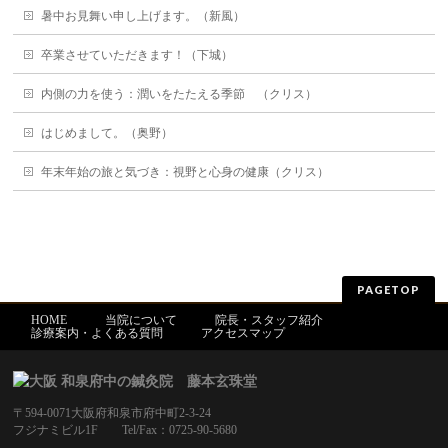
暑中お見舞い申し上げます。（新風）
卒業させていただきます！（下城）
内側の力を使う：潤いをたたえる季節 （クリス）
はじめまして。（奥野）
年末年始の旅と気づき：視野と心身の健康（クリス）
PAGETOP
HOME
当院について
院長・スタッフ紹介
診療案内・よくある質問
アクセスマップ
〒594-0071大阪府和泉市府中町2-3-24
フジナミビル1F Tel/Fax：0725-90-5680